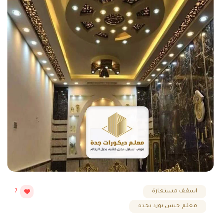
اسقف مستعارة
7
معلم جبس بورد بجده