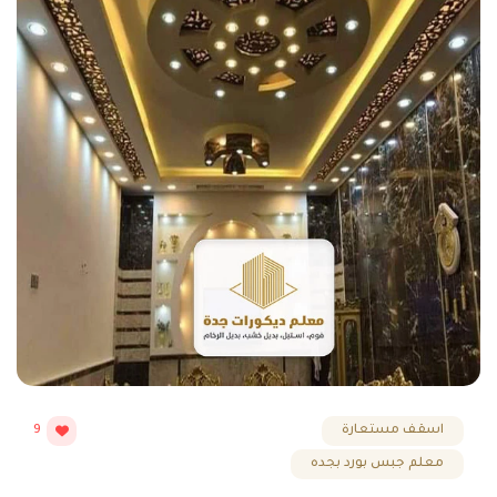
اسقف مستعارة
9
معلم جبس بورد بجده