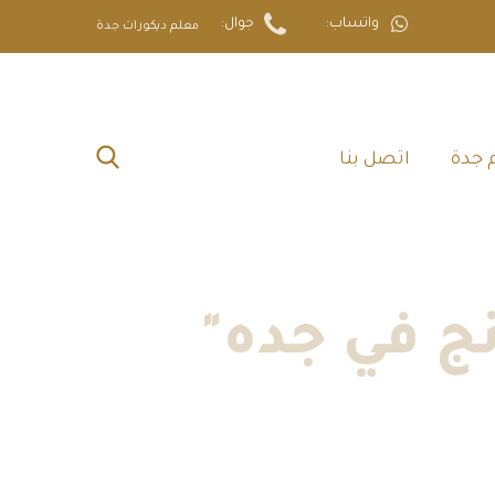
واتساب:
جوال:
معلم ديكورات جدة
 جدة‎
اتصل بنا‎