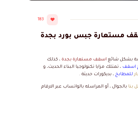
183
سترونج جده – اسقف مستعارة جبس بورد بجدة
خدمة بشكل شائع
اسقف مستعارة بجدة
، كذلك
 اسقف
، تمتلك مزايا تكنولوجيا البناء الحديث، و
ر
للمطابخ
، بديكورات حديثة .
 بنا
بالجوال ، أو المراسله بالواتساب عبر الارقام