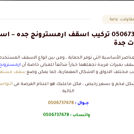
قاولات عامة
اسقف مستعارة بجدة ت: 0506737678 تركيب اسقف ارم
ت جدة
العناصر الأساسية التي توفر الحماية ، ومن بين انواع الاسقف المست
سقف بميزات فريدة تجعلهما خياراً شائعاً للمباني خاصة أن
ارمسترونج
سب مختلف الاذواق و الاشكال المعمارية، كما يمكن وضع
سقف مستعا
ل فخم و بسعر رخيص ، فكل ماعليك هو اغتنام الفرصة في
التواصل
التالية :
جــوال :
0506737678
واتـسـاب :
0506737678