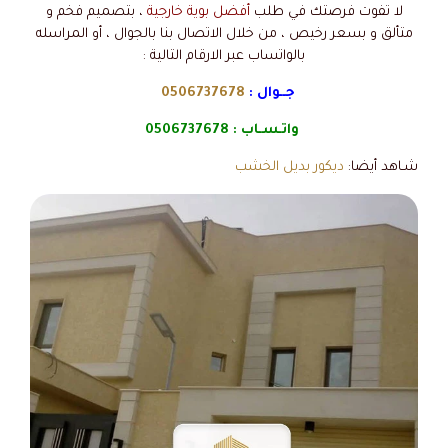
لا تفوت فرصتك في طلب
أفضل بوية خارجية
، بتصميم فخم و
متألق و بسعر رخيص ، من خلال الاتصال بنا بالجوال ، أو المراسله
بالواتساب عبر الارقام التالية :
جــوال :
0506737678
واتـسـاب :
0506737678
شـاهد أيضا:
ديكور بديل الخشب