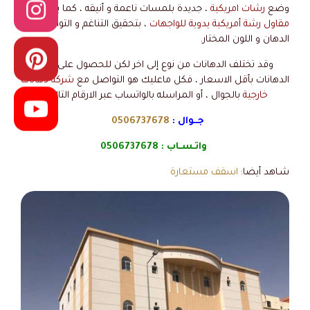
وضع
رشات امريكية
، جديدة بلمسات ناعمة و أنيقه ، كما يقوم
مقاول رشة أمريكية يدوية للواجهات
، بتحقيق التناغم و التوازن بين
الدهان و اللون المختار.
وقد تختلف الدهانات من نوع إلى اخر لكن للحصول على أجود
الدهانات بأقل الاسعار ، فكل ماعليك هو التواصل مع
شركة دهانات
خارجية
بالجوال ، أو المراسله بالواتساب عبر الارقام التالية :
جــوال :
0506737678
واتـسـاب :
0506737678
شـاهد أيضا:
اسقف مستعارة