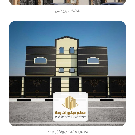
نقشات بروفايل
معلم دهانات بروفايل جده