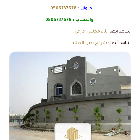
جــوال :
0506737678
واتـسـاب :
0506737678
شـاهد أيضا:
بناء مجلس خارجي
شاهد أيضا :
شرائح بديل الخشب