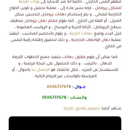
مظهر المبنى الخارجي ، خاصة انه عند الاشارة إلى
بويات خارجية
للمنازل بروفايل
، فإنه يشير عادة إلى ، عملية تجميل و تلوين الالواح
الخارجية للمباني ، و يتم إستخدام
دهانات بروفايل
لتحسين شكل
المنزل ، أو الفلة من الخارج ، كما يقوم
معلم دهان بروفايل
بتنظيف
سطح البروفايل ، لأزاله الاتربة و الاوساخ ، و الرواسب العضوية ،
قبل البدء بوضع
دهانات خارجية
، و يقوم بالتحضير المناسب ، لتنفيذ
عملية
دهان الواجهات الخارجية
، و ذلك لتحقيق إطلاله راقية للمبنى
من الخارج .
كما يمكن أن يقوم
مقاول دهانات
بتنفيذ جميع الخطوات اللازمة
للدهان ، بالترتيب ، و ذلك للحصول على نتيجة مرضية ، و
للاستفسار عن المزيد ، فكل ماعليك هو
الاتصال بنا
بالجوال ، أو
المراسله بالواتساب عبر الارقام التالية :
جــوال :
0506737678
واتـسـاب :
0506737678
شـاهد أيضا:
تصميم ملاحق خارجية