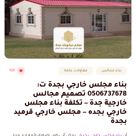
بناء مجالس
مقاولات عامة
105
بناء مجلس خارجي بجدة ت:
0506737678 تصميم مجالس
خارجية جدة – تكلفة بناء مجلس
خارجي بجده – مجلس خارجي قرميد
بجدة
أن
بناء مجلس خارجي بجدة
، يمكن أن يكون إضافة رائعة لإي منزل