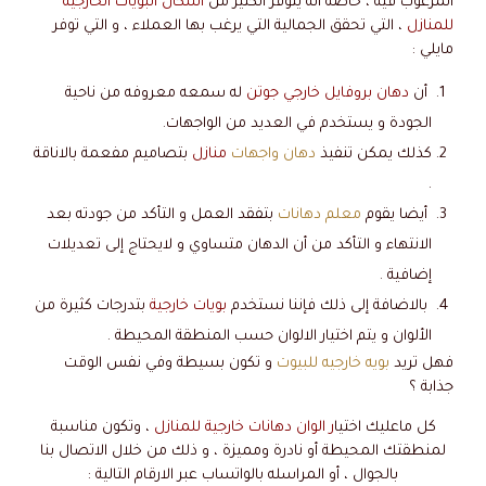
المرغوب فيه ، خاصة انه يتوفر الكثير من
اشكال البويات الخارجيه
للمنازل
، التي تحقق الجمالية التي يرغب بها العملاء ، و التي توفر
مايلي :
أن
دهان بروفايل خارجي جوتن
له سمعه معروفه من ناحية
الجودة و يستخدم في العديد من الواجهات.
كذلك يمكن تنفيذ
دهان واجهات
منازل
بتصاميم مفعمة بالاناقة
.
أيضا يقوم
معلم دهانات
بتفقد العمل و التأكد من جودته بعد
الانتهاء و التأكد من أن الدهان متساوي و لايحتاج إلى تعديلات
إضافية .
بالاضافة إلى ذلك فإننا نستخدم
بويات خارجية
بتدرجات كثيرة من
الألوان و يتم اختيار الالوان حسب المنطقة المحيطة .
فهل تريد
بويه خارجيه للبيوت
و تكون بسيطة وفي نفس الوقت
جذابة ؟
كل ماعليك اختيا
ر الوان دهانات خارجية للمنازل
، وتكون مناسبة
لمنطقتك المحيطة أو نادرة ومميزة ، و ذلك من خلال الاتصال بنا
بالجوال ، أو المراسله بالواتساب عبر الارقام التالية :