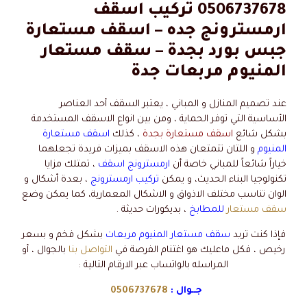
0506737678 تركيب اسقف
ارمسترونج جده – اسقف مستعارة
جبس بورد بجدة – سقف مستعار
المنيوم مربعات جدة
عند تصميم المنازل و المباني ، يعتبر السقف أحد العناصر
الأساسية التي توفر الحماية ، ومن بين انواع الاسقف المستخدمة
بشكل شائع
اسقف مستعارة بجدة
، كذلك
اسقف مستعارة
المنيوم
و اللتان تتمتعان هذه الاسقف بميزات فريدة تجعلهما
خياراً شائعاً للمباني خاصة أن
ارمسترونج اسقف
، تمتلك مزايا
تكنولوجيا البناء الحديث، و يمكن
تركيب ارمسترونج
، بعدة أشكال و
الوان تناسب مختلف الاذواق و الاشكال المعمارية، كما يمكن وضع
سقف مستعار
للمطابخ
، بديكورات حديثة .
فإذا كنت تريد
سقف مستعار المنيوم مربعات
بشكل فخم و بسعر
رخيص ، فكل ماعليك هو اغتنام الفرصة في
التواصل بنا
بالجوال ، أو
المراسله بالواتساب عبر الارقام التالية :
جــوال :
0506737678