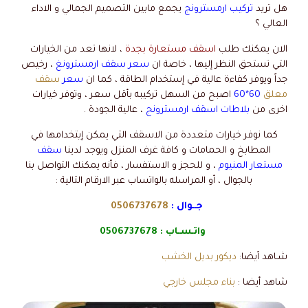
هل تريد
تركيب ارمسترونج
يجمع مابين التصميم الجمالي و الاداء
العالي ؟
الان يمكنك طلب
اسقف مستعارة بجدة
، لانها تعد من الخيارات
التي تستحق النظر إليها ، خاصة ان
سعر سقف ارمسترونغ
، رخيص
جداً ويوفر كفاءة عالية في إستخدام الطاقة ، كما ان
سعر
سقف
معلق
60*60
اصبح من السهل تركيبه بأقل سعر ، وتوفر خيارات
اخرى من
بلاطات اسقف ارمسترونج
، عالية الجودة .
كما نوفر خيارات متعددة من الاسقف التي يمكن إيتخدامها في
المطابخ و الحمامات و كافة غرف المنزل ويوجد لدينا
سقف
مستعار المنيوم
، و للحجز و الاستفسار ، فأنه يمكنك التواصل بنا
بالجوال ، أو المراسله بالواتساب عبر الارقام التالية :
جــوال :
0506737678
واتـسـاب :
0506737678
شـاهد أيضا:
ديكور بديل الخشب
شاهد أيضا :
بناء مجلس خارجي