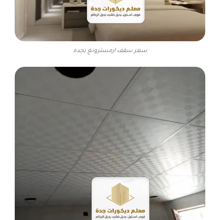
سعر سقف ارمسترونغ بجده