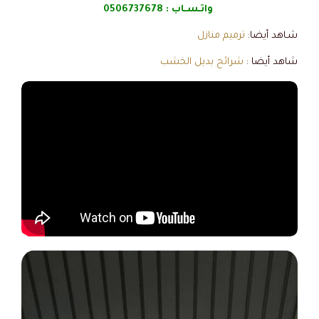
واتـسـاب :
0506737678
شـاهد أيضا:
ترميم منازل
شاهد أيضا :
شرائح بديل الخشب