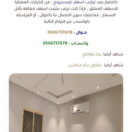
باختصار يعد
تركيب اسقف ارمسترونج
، من الخيارات الممتازة
للاسقف المعلق ، فإذا كنت ترغب بتثبيت اسقف معلقه بأقل
الاسعار ، فماعليك سوى الاتصال بنا بالجوال ، أو المراسله
بالواتساب عبر الارقام التالية :
جــوال :
0506737678
واتـسـاب :
0506737678
شـاهد أيضا:
بناء قواطع
شاهد أيضا :
مقاول بناء مجالس