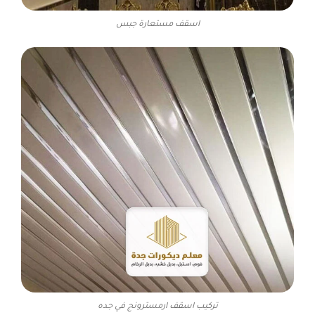
اسقف مستعارة جبس
تركيب اسقف ارمسترونج في جده