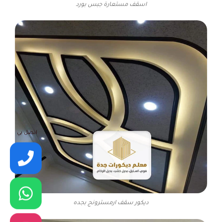
اسقف مستعارة جبس بورد
اتصل بي
ديكور سقف ارمسترونج بجده