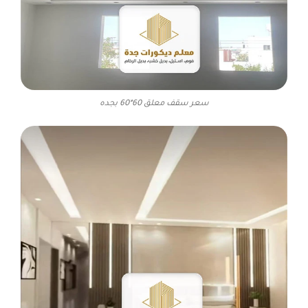
سعر سقف معلق 60*60 بجده