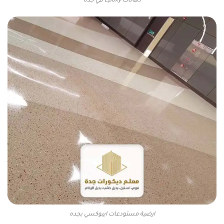
دهانات Epoxy في جده
ارضية مستودعات ايبوكسي بجده