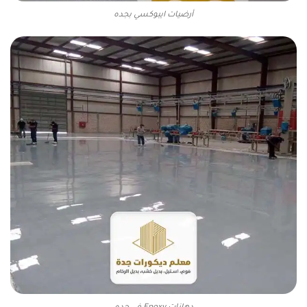
أرضيات ايبوكسي بجده