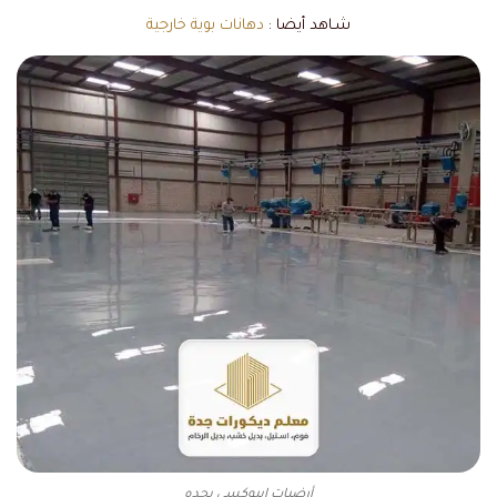
شـاهد أيضا :
دهانات بوية خارجية
أرضيات ايبوكسي بجده