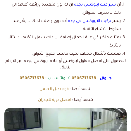
أن
سيراميك ايبوكسي بجده
ان له الون متعدده ورائعه أضافة الى
ذلك لا تخترقه السوائل.
يتميز
تركيب الايبوكسي في جده
أنه قوي وصلب لذلك لا يتأثر عند
سقوط الأشياء الثقيلة.
يمتلك منظر في غاية الجمال إضافة الى ذلك سهل التظيف ولايتاثر
بالأتربة.
صممت بأشكال مختلف بحيث تناسب جميع الأذواق.
للحصول على افضل مقاول ايبوكسي أو مادة ايبوكسي بجده عبر الأرقام
التالية :
جـــوال :
0506737678
/ واتــسـاب :
0506737678
شـاهد أيضا :
فوم بديل الجبس
شاهد أيضا :
افضل بوية للجدران