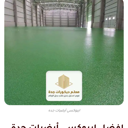
ايبوكسي أرضيات جده