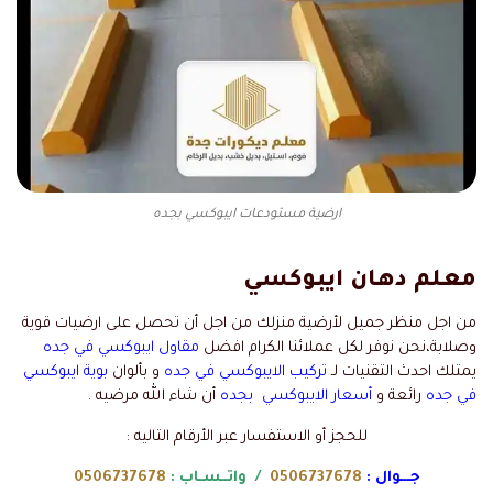
ارضية مستودعات ايبوكسي بجده
معلم دهان ايبوكسي
من اجل منظر جميل لأرضية منزلك من اجل أن تحصل على ارضيات قوية
وصلابة،نحن نوفر لكل عملائنا الكرام افضل
مقاول ايبوكسي في جده
يمتلك احدث التقنيات لـ
تركيب الايبوكسي في جده
و بألوان
بوية ايبوكسي
في جده
رائعة و
أسعار الايبوكسي بجده
أن شاء الله مرضيه .
للحجز أو الاستفسار عبر الأرقام التاليه :
جـــوال :
0506737678
/ واتــسـاب :
0506737678