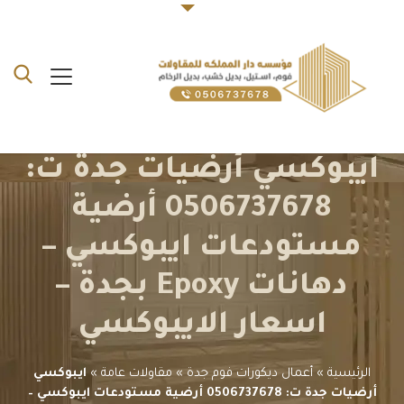
ايبوكسي أرضيات جدة ت:
0506737678 أرضية
مستودعات ايبوكسي –
دهانات Epoxy بجدة –
اسعار الايبوكسي
الرئيسية
»
أعمال ديكورات فوم جدة
»
مقاولات عامة
»
ايبوكسي
أرضيات جدة ت: 0506737678 أرضية مستودعات ايبوكسي –