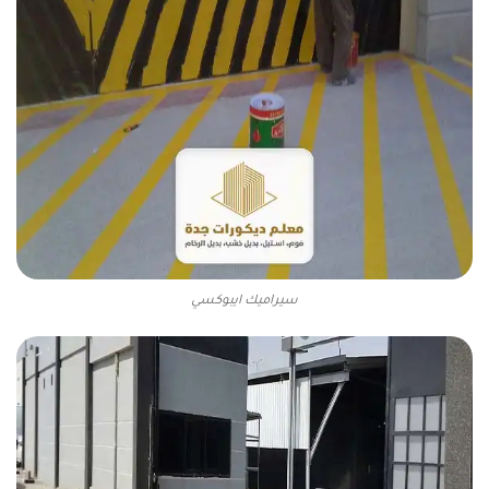
سيراميك ايبوكسي