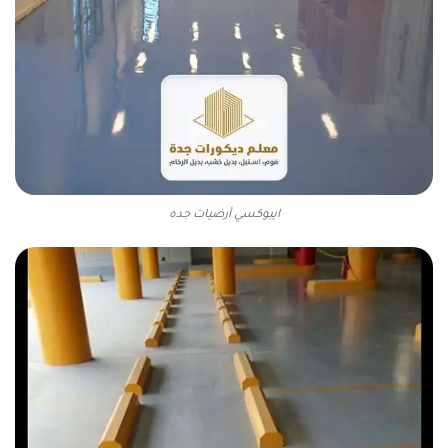
ايبوكسي أرضيات جده