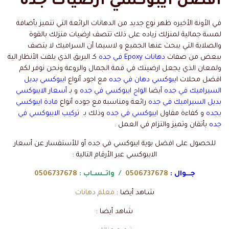
افضل
ايبوكسي أرضيات جدة
في الأونة الأخيره ظهر نوع جديد من الدهانات الرائعة التي تتميز بأضافة
لمسة جمالية لمنزلك زياده على ذلك تتصف ارضيات منزلك بالقوة
والصلابة التي يبحث عنها الجميع و لاسيما أن السراميك لا يتصف
ببعض من صفات
دهانات Epoxy في جده
كـ البريق الذي يلفت الأنظار الية
ولمعان الذي يجعل ارضيتك في قمة الجمال والروعة ونحن نوفر لكم
افضل محلات ا
يبوكسي دهان في جده
مع اجود أنواع
ايبوكسي بديل
السيراميك في جده
أيضا
الواح ايبوكسي في جده
و بـ
أسعار الايبوكسي
بديل السيراميك في جده
رائعة ومناسبه مع جوده أنواع
مادة ايبوكسي
بجده
و كفاءة مقاول
ايبوكسي في جده
وذلك بـ ت
ركيب الايبوكسي في
جده
بأتقان وتميز والتزام في العمل .
للحصول على افضل بوية ايبوكسي في جده أو للأستفسار عن أسعار
الايبوكسي عبر الأرقام التالية :
جـــوال :
0506737678
/ واتــسـاب :
0506737678
شـاهد أيضا :
معلم دهانات
شاهد أيضا :