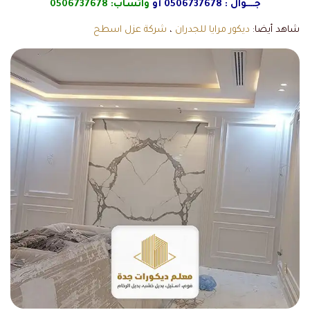
جــــوال :
0506737678
أو
واتساب:
0506737678
شاهد أيضا:
ديكور مرايا للجدران
،
شركة عزل اسطح