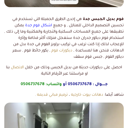
فوم بديل الجبس جدة
هي إحدى الطرق الجميلة التي تستخدم في
تحسين التصميم الداخلي للمنازل , و جميع
اشكال فوم جدة
يمكن
تطبيقها على جميع المساحات السكنية والتجارية والمكتبية وما إلى ذلك ,
استخدام فوم ديكور جدران جدة ستعجل منزلك أكثر فخامة وإثارة
للإعجاب لذلك إذا كنت ترغب في تركيب براويز الفوم في جدة بدل من
الدهانات فنحن هنا لمساعدة ,
ديكورات فوم
, يكور حائط فوم , سعر
ديكور الفوم , جبس فوم سقف.
احصل على ديكورات حديثة من بديل الجبس وذلك من خلال
الاتصال
بنا
او مراسلتنا عبر الأرقام التالية:
جــــوال :
0506737678
أو
واتساب:
0506737678
شاهد أيضا:
دهانات بيوت خارجيه
،
ترميم مباني قديمه
.