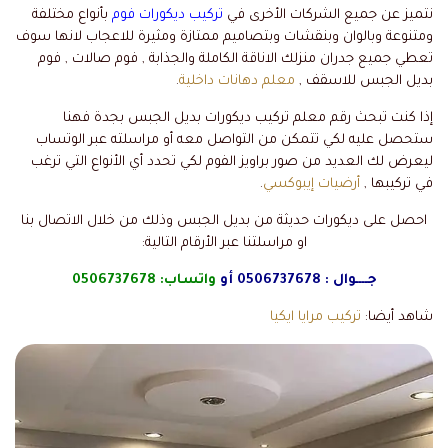
نتميز عن جميع الشركات الأخرى في
تركيب ديكورات فوم
بأنواع مختلفة
ومتنوعة وبالوان وبنقشات وبتصاميم ممتازة ومثيرة للاعجاب لانها سوف
تعطي جميع جدران منزلك الاناقة الكاملة والجذابة , فوم صالات , فوم
بديل الجبس للاسقف ,
معلم دهانات داخلية
.
إذا كنت تبحث رقم معلم تركيب ديكورات بديل الجبس بجدة فهنا
ستحصل عليه لكي تتمكن من التواصل معه أو مراسلته عبر الوتساب
ليعرض لك العديد من صور براويز الفوم لكي تحدد أي الأنواع التي ترغب
في تركيبها ,
أرضيات إيبوكسي
.
احصل على ديكورات حديثة من بديل الجبس وذلك من خلال الاتصال بنا
او مراسلتنا عبر الأرقام التالية:
جــــوال :
0506737678
أو
واتساب:
0506737678
شاهد أيضا:
تركيب مرايا ايكيا