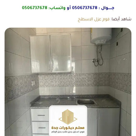
جــــوال :
0506737678
أو
واتساب:
0506737678
شاهد أيضا:
فوم عزل الاسطح