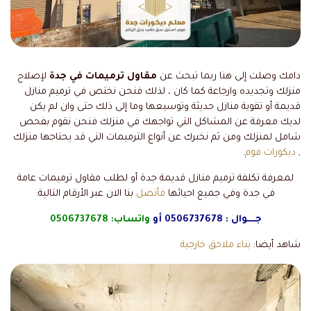
دامك وصلت إلى هنا ربما تبحث عن
مقاول ترميمات في جدة
لإصلاح
منزلك وتجديده وارجاعة كما كان ، لذلك فنحن نختص في ترميم منازل
قديمة أو تقوية منازل حديثة وتوسيعها وما إلى ذلك حتى وان لم يكن
لديك معرفة عن المشاكل التي تواجهك في منزلك فنحن نقوم بفحص
شامل لمنزلك ومن ثم نخبرك عن أنواع الترميمات التي قد يحتاجها منزلك
,
ديكورات فوم
.
لمعرفة تكلفة ترميم منازل قديمة جدة أو لطلب مقاول ترميمات عامة
في جدة وفي جميع احيائها
فأتصل
بنا الان عبر الأرقام التالية:
جــــوال :
0506737678
أو
واتساب:
0506737678
شاهد أيضا:
بناء ملاحق خارجية