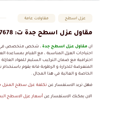
عزل اسطح
مقاولات عامة
مقاول عزل اسطح جدة ت: 0506737678 عازل حرارة السطح بجدة – عازل أسطح مطاطي جده
ان
مقاول عزل اسطح جدة
، شخص متخصص في تر
احتياجات العزل المناسبة ، مع القيام بمساعدة العم
احترافية مع ضمان التركيب السليم للمواد العازلة
المتعرضة للحرارة و الرطوبة فانه يقوم باستخدام ن
الخاصة و العالية في هذا المجال .
فهل تريد الاستفسار عن
تكلفة عزل سطح المنزل ح
الان يمكنك الاستفسار عن
أسعار عزل الاسطح البس