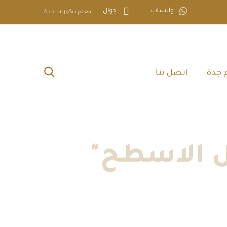
واتساب:
جوال:
معلم ديكورات جدة
 جدة‎
اتصل بنا‎