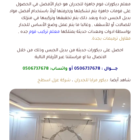
معلم ديكورات فوم جاهزة للجدران هو خيار الأفضل في الحصول
على فومات جاهزة يتم تشكيلها وزخرفتها أولاً باستخدام أفضل مواد
بديل الجبس جدة وبعد ذلك يتم تجفيفها وتركيبها في منزلك
للصالات أو للأسقف , وغالبا ما يتم عمل وضع الأساس للجدار
بواسطة ادوات ومعدات حديثة يمتلكها
معلم تركيب فوم
جده ,
مقاول ترميمات بجدة
.
احصل على ديكورات حديثة من بديل الجبس وذلك من خلال
الاتصال بنا او مراسلتنا عبر الأرقام التالية:
جــــوال :
0506737678
أو
واتساب:
0506737678
شاهد أيضا:
ديكور مرايا للجدران
،
شركة عزل اسطح