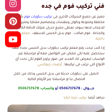
فني تركيب فوم في جده
نتميز عن جميع الشركات الأخرى في
تركيب ديكورات فوم
بأنواع
مختلفة ومتنوعة وبالوان وبنقشات وبتصاميم ممتازة ومثيرة
للاعجاب لانها سوف تعطي جميع جدران منزلك الاناقة الكاملة
والجذابة , فوم صالات , فوم بديل الجبس للاسقف ,
معلم دهانات
داخلية
.
إذا كنت تبحث رقم معلم تركيب ديكورات بديل الجبس بجدة فهنا
ستحصل عليه لكي تتمكن من التواصل معه أو مراسلته عبر
الوتساب ليعرض لك العديد من صور براويز الفوم لكي تحدد أي
الأنواع التي ترغب في تركيبها ,
أرضيات إيبوكسي
.
احصل على ديكورات حديثة من بديل الجبس وذلك من خلال
الاتصال بنا او مراسلتنا عبر الأرقام التالية:
جــــوال :
0506737678
أو
واتساب:
0506737678
شاهد أيضا:
تركيب مرايا ايكيا