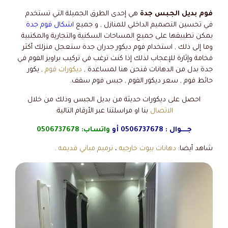
فوم بديل الجبس جدة
هي إحدى الطرق الجميلة التي تستخدم
في تحسين التصميم الداخلي للمنازل , و جميع
اشكال فوم جدة
يمكن تطبيقها على جميع المساحات السكنية والتجارية والمكتبية
وما إلى ذلك , استخدام فوم ديكور جدران جدة ستعجل منزلك أكثر
فخامة وإثارة للإعجاب لذلك إذا كنت ترغب في تركيب براويز الفوم في
جدة بدل من الدهانات فنحن هنا لمساعدة ,
ديكورات فوم
, يكور
حائط فوم , سعر ديكور الفوم , جبس فوم سقف.
احصل على ديكورات حديثة من بديل الجبس وذلك من خلال
الاتصال
بنا او مراسلتنا عبر الأرقام التالية:
جــــوال :
0506737678
أو
واتساب:
0506737678
شاهد أيضا:
دهانات بيوت خارجيه
،
ترميم مباني قديمه
.