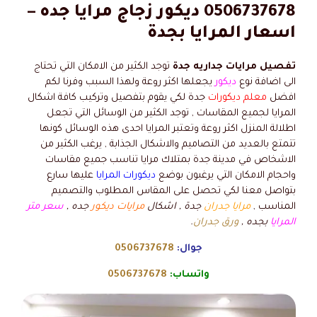
0506737678 ديكور زجاج مرايا جده –
اسعار المرايا بجدة
تفصيل مرايات جداريه جدة
توجد الكثير من الامكان التي تحتاج
الى اضافة نوع
ديكور
يجعلها اكثر روعة ولهذا السبب وفرنا لكم
افضل
معلم ديكورات
جدة لكي يقوم بتفصيل وتركيب كافة اشكال
المرايا لجميع المقاسات , توجد الكثير من الوسائل التي تجعل
اطلالة المنزل اكثر روعة وتعتبر المرايا احدى هذه الوسائل كونها
تتمتع بالعديد من التصاميم والاشكال الجذابة , يرغب الكثير من
الاشخاص في مدينة جدة بمتلاك مرايا تناسب جميع مقاسات
واحجام الامكان التي يرغبون بوضع
ديكورات المرايا
عليها سارع
بتواصل معنا لكي تحصل على المقاس المطلوب والتصميم
المناسب ,
مرايا جدران
جدة , اشكال
مرايات ديكور
جده ,
سعر متر
المرايا
بجده ,
ورق جدران
.
جوال:
0506737678
واتساب:
0506737678