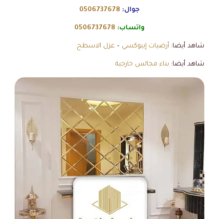
جوال:
0506737678
واتساب:
0506737678
شاهد أيضا:
أرضيات إيبوكسي
–
عزل الاسطح
شاهد أيضا:
بناء مجالس خارجية