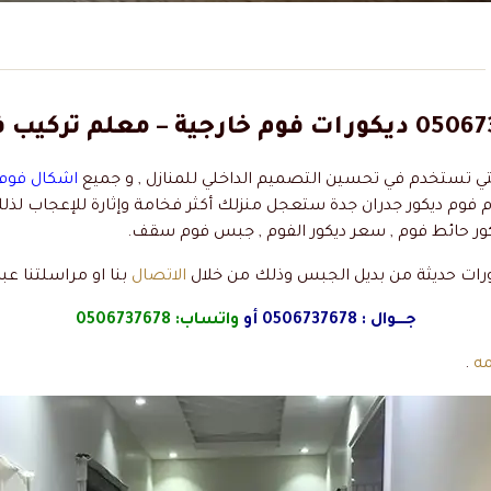
تي تستخدم في تحسين التصميم الداخلي للمنازل , و جميع
اشكال فوم
ام فوم ديكور جدران جدة ستعجل منزلك أكثر فخامة وإثارة للإعجاب لذلك
كور حائط فوم , سعر ديكور الفوم , جبس فوم سقف.
رات حديثة من بديل الجبس وذلك من خلال
الاتصال
بنا او مراسلتنا عبر 
جــــوال :
0506737678
أو
واتساب:
0506737678
مه
.