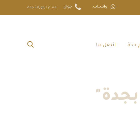
واتساب:
جوال:
معلم ديكورات جدة
 جدة‎
اتصل بنا‎