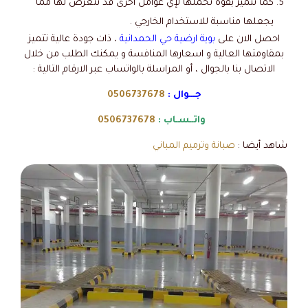
كما تتميز بقوة تحملها لإي عوامل اخرى قد تتعرض لها مما
يجعلها مناسبة للاستخدام الخارجي .
احصل الان على
بوية ارضية حي الحمدانية
، ذات جودة عالية تتميز
بمقاومتها العالية و اسعارها المنافسة و يمكنك الطلب من خلال
الاتصال بنا بالجوال ، أو المراسلة بالواتساب عبر الارقام التالية :
جـــوال :
0506737678
واتــسـاب :
0506737678
شاهد أيضا :
صبانة وترميم المباني