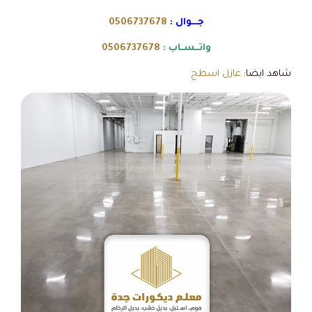
جـــوال :
0506737678
واتــسـاب :
0506737678
شاهد ايضا:
عازل اسطح