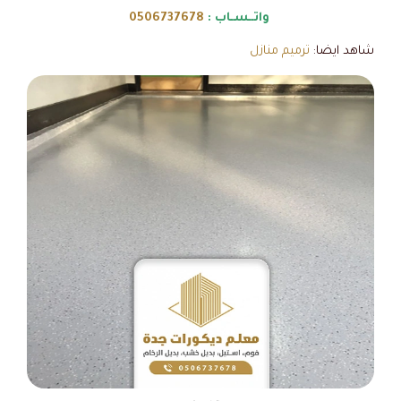
واتــسـاب :
0506737678
شاهد ايضا:
ترميم منازل