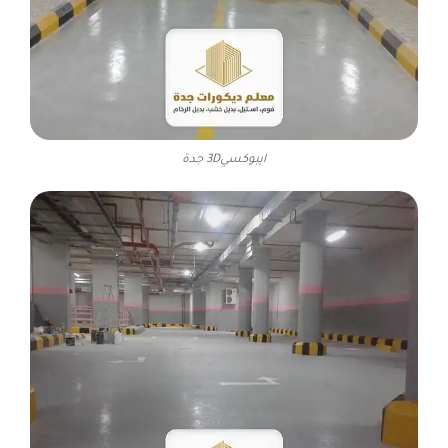
ايبوكسي3D جدة