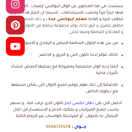
سنتحدث في هذا المحتوى عن الواان ايبوكسي ارضيات ، التي يجعل
منها خياراً مرناً ومتعدد الاستخدامات ، لاسيما ان اختيار هذه الالوان
تتطلب خبرة و كفاءة
معلم ايبوكسي جدة ،
و ذلك للحصول على
مظهر عصري و انيق لذلك نوفر مجموعه شاملة من الالوان الخافتة
و الهادئة و الغامقة ومنها مايلي :
من بين هذه الالوان الشائعة الابيض و الرمادي و الاسود .
كذلك تتوفر لدينا باللون البني و الازرق و الاخضر .
أيضا لدينا الوان مخصصة وممزوجة مع بعضها البعض لانشاء
تأثيرات فاخرة .
بالاضافة إلى ذلك نقوم بتوفير جميع الالوان التي يمكن تنسيقها
مع ديكورك الخاص .
احصل الان على
دهان ابكسي ابحر
باللون الذي ترغب فيه ، و بسعر
يناسب جميع الميزانيات و يمكنك الحجز و الاستفسار من خلال
الاتصال بنا بالجوال ، أو المراسلة بالواتساب عبر الارقام التالية :
جـــوال :
0506737678