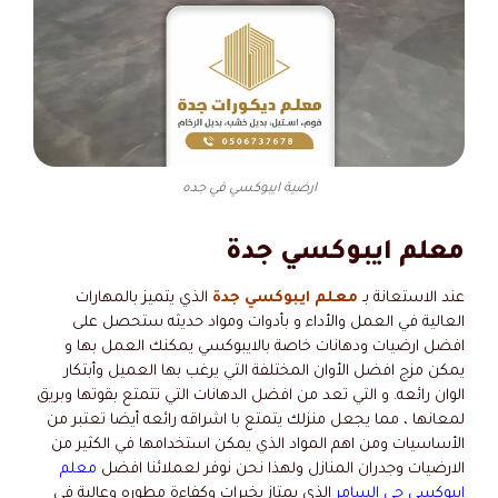
ارضية ايبوكسي في جده
معلم ايبوكسي جدة
عند الاستعانة بـ
معلم ايبوكسي جدة
الذي يتميز بالمهارات
العالية في العمل والأداء و بأدوات ومواد حديثه ستحصل على
افضل ارضيات ودهانات خاصة بالايبوكسي يمكنك العمل بها و
يمكن مزج افضل الأوان المختلفة التي يرغب بها العميل وأبتكار
الوان رائعه. و التي تعد من افضل الدهانات التي تتمتع بقوتها وبريق
لمعانها ، مما يجعل منزلك يتمتع با اشراقه رائعه أيضا
تعتبر من
الأساسيات ومن اهم المواد الذي يمكن استخدامها في الكثير من
الارضيات وجدران المنازل ولهذا نحن نوفر لعملائنا افضل
معلم
ايبوكسي حي السامر
الذي يمتاز بخبرات وكفاءة مطوره وعالية في