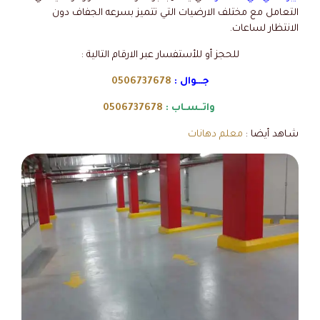
التعامل مع مختلف الارضيات التي تتميز بسرعه الجفاف دون
الانتظار لساعات.
للحجز أو للأستفسار عبر الارقام التالية :
جـــوال :
0506737678
واتــسـاب :
0506737678
شـاهد أيضا :
معلم دهانات