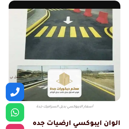
اتصل بي
أسعار الايبوكسي بديل السراميك جدة
الوان ايبوكسي ارضيات جده