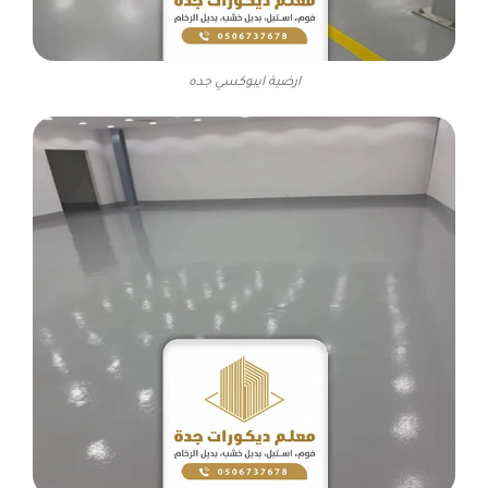
ارضية ايبوكسي جده