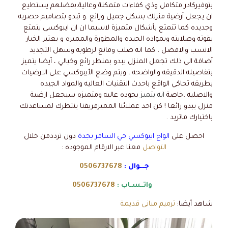
بتوفيركادر متكامل وذي كفاءات متمكنة وعالية،بفضلهم يستطيع
ان يجعل أرضية منزلك بشكل جميل ورائع .و تبدو بتصاميم حصريه
وجديده كما تتمتع بأشكال متميزة لاسيما ان ان ايبوكسي يتمتع
بقوته وصلابته وبمواده الجيدة والمطورة والمميزه و يعتبر الخيار
الانسب والافضل ، كما انه صلب ومانع لرطوبه وسهل التجديد
أضافة الى ذلك تجعل المنزل يبدو بمنظر رائع وخيالي ، أيضا يتميز
بتفاصيله الدقيقه والواضحه ، ويتم وضع الأيبوكسي على الارضيات
بطريقه تحاكي الواقع باحدث التقنيات العاليه والمواد الجيده
والاصليه ،خاصة
انه
يتميز
بجوده عاليه ومتميزه سيجعل ارضية
منزل يبدو رائعا ! كن احد عملائنا المميزفريقنا ينتظرك لمساعدتك
باختيارك ماتريد .
احصل على
الواح ايبوكسي حي السامر بجدة
دون ترددمن خلال
التواصل
معنا عبر الارقام الموجوده :
جـــوال :
0506737678
واتــسـاب :
0506737678
شـاهد أيضا:
ترميم مباني قديمة