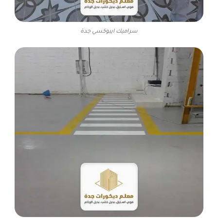
سراميك ايبوكسي جدة